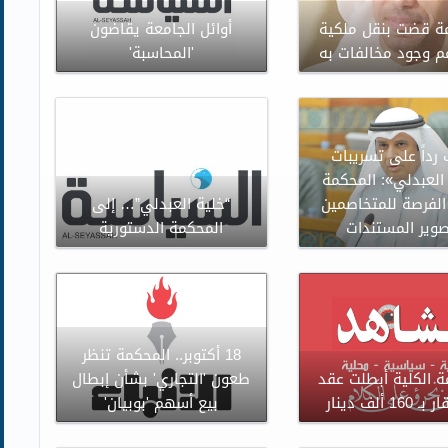
ة قضت بنقل ملكية
أوائل الجامعة يقاضون
غم وجود مخالفات به
'المحاسبة'
 رداً على تسريبات
العبدلي»: المحكمة
الفرصة للمتخاصمين
“خلية العبدلي”… إلى
صوير المستندات
المحكمة الدستورية
18 أكتوبر.. المحكمة تنظر
ة الكلية أبطلت عقد
طعون 'التجاري' بشأن إبطال
16 ألف دينار
بيع أسهم 'بوبيان'