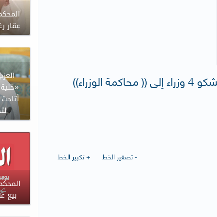
المحكم
عقار ر
العزب
الوزراء))
«خلية 
أتاحت 
لت
- تصغير الخط
+ تكبير الخط
المحكم
بيع عقار بـ 0