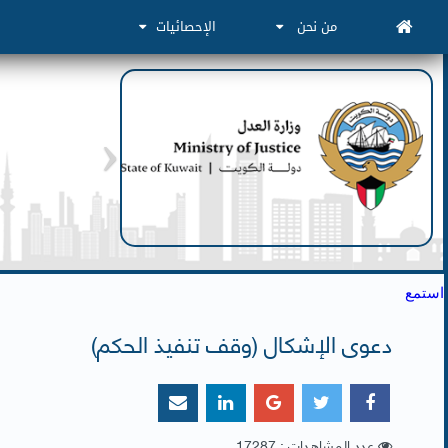
من نحن
الإحصائيات
استمع
دعوى الإشكال (وقف تنفيذ الحكم)
عدد المشاهدات : 17287