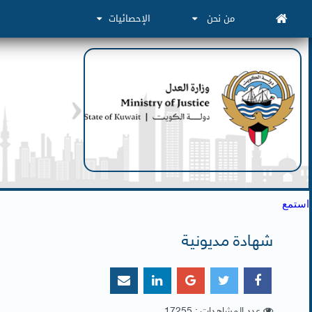
من نحن
الإحصائيات
استمع
شهادة مديونية
عدد المشاهدات : 17255