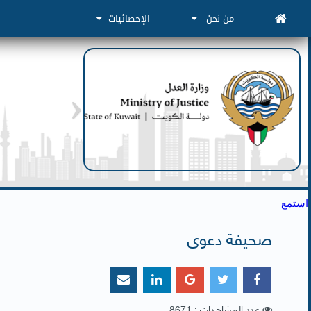
من نحن
الإحصائيات
استمع
صحيفة دعوى
عدد المشاهدات : 8671