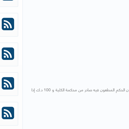
يجب أن يودع الطاعن عند تقديم الطعن على سبيل الكفالة 50 د.ك إذا كان الحكم المطعون فيه صادر من محكمة الكلية و 100 د.ك إذا