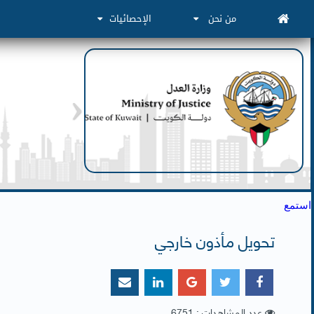
من نحن
الإحصائيات
استمع
تحويل مأذون خارجي
عدد المشاهدات : 6751