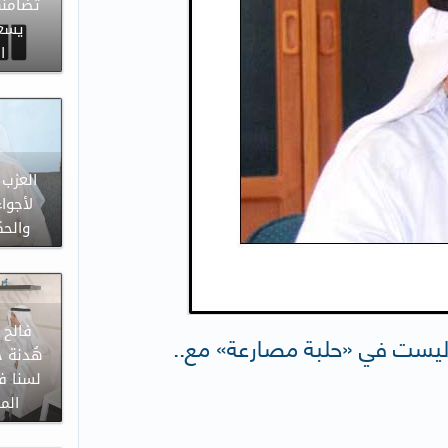
تضامنه
يسعف
ا
العزب ل
لأجوا
والحك
فالح ا
ة ليست في «حلبة مصارعة» مع..
هُدنة ح
لسنا ف
الم