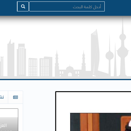
نش
العز