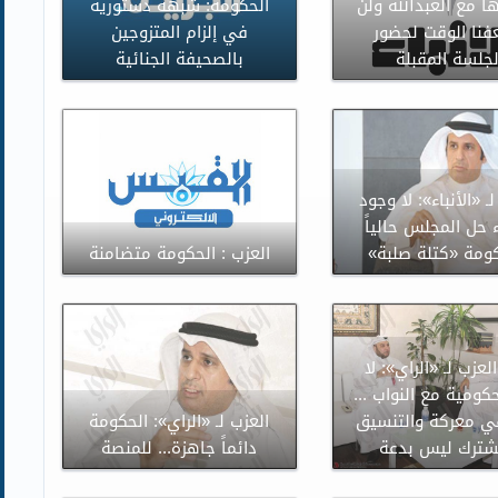
ا مع العبدالله ولن
الحكومة: شبهة دستورية
نا الوقت لحضور
في إلزام المتزوجين
لجلسة المقبلة
بالصحيفة الجنائية
ـ «الأنباء»: لا وجود
ء حل المجلس حالياً
ومة «كتلة صلبة»
العزب : الحكومة متضامنة
لعزب لـ «الراي»: لا
كومية مع النواب ...
ي معركة والتنسيق
العزب لـ «الراي»: الحكومة
شترك ليس بدعة
دائماً جاهزة... للمنصة