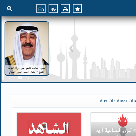
En
رات يومية ذات صلة
» تبرئ المحامية أريج