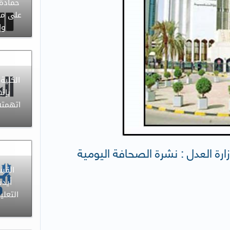
حمادة
على مق
وإ
الكلية 
بإن
اتهمته
زارة العدل : نشرة الصحافة اليومية
القب
أيدت
التعل