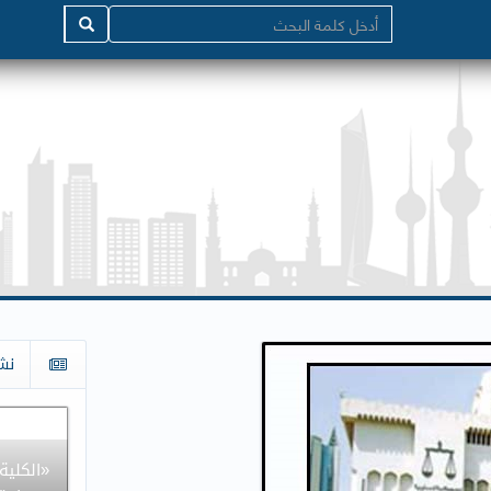
نش
«الكلية