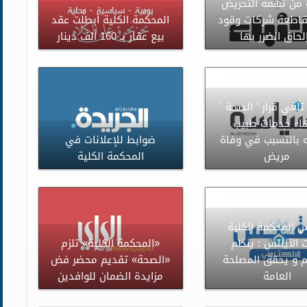
 من تهمة التحريض
اطعة شركات وقود
المحكمة الكلية أبطلت عقد
لحاق الضرر بها
بيع عقار بـ 160 ألف دينار
تلغي قرار ' الصحة '
هاء خدمات طبيب
 بالتسبب في وفاة
ضوابط للإعلانات في
مريض
المحكمة الكلية
س المحكمة الكلية
 الآيلتس : ينظم
«المحكمة الكلية» تلزم
يم و يحقق المصلحة
«الصحة» تقديم محضر فض
العامة
مزايدة الضمان للوافدين