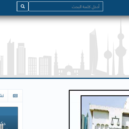
نش
حكم