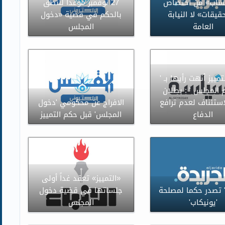
تساب» من اختصاص
27 نوفمبر موعداً للنطق
قيقات» لا النيابة
بالحكم في قضية «دخول
العامة
المجلس
تمييز أنهت رأيها بـ '
 المجلس ' : بطلان
استئناف لعدم ترافع
الافراج عن محكومي 'دخول
الدفاع
المجلس' قبل حكم التمييز
«التمييز» تعقد غداً أولى
ز' تصدر حكما لمصلحة
جلساتها في قضية دخول
'يونيكاب'
المجلس