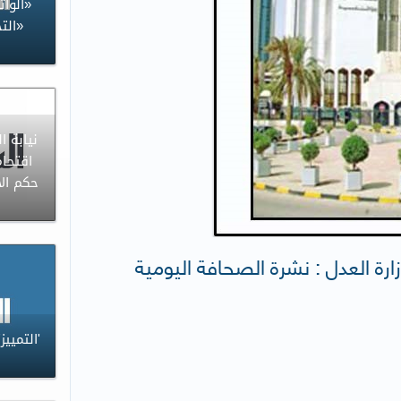
«الوا
«التح
نيابة ال
اقتحام
حكم ال
زارة العدل : نشرة الصحافة اليومية
'التميي