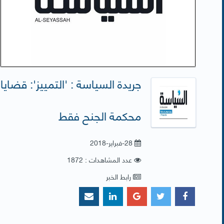
جريدة السياسة : 'التمييز': قضا
محكمة الجنح فقط
28-فبراير-2018
عدد المشاهدات : 1872
رابط الخبر