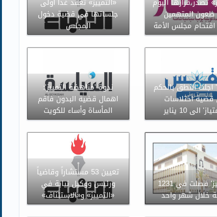
ز» تصدر قرارها اليوم
«التمييز» تعقد غداً أولى
طعون المتهمين
جلساتها في قضية دخول
اقتحام مجلس الأمة
المجلس
ز' اجلت النطق بالحكم
ندوة 'مناهضة التمييز':
قضية اختلاسات
اهمال قضية البدون فاقم
از' الى 10 يناير
المأساة وأساء للكويت
تعيين 53 مستشاراً وقاضياً
'التمييز' فصلت في 1231
ورئيس ووكيل نيابة في
 خلال شهر واحد
«التمييز» و«الاستئناف»