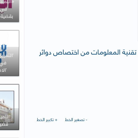
«التميي
في 
بقضية 
يا تقنية المعلومات من اختصاص دوائر
'التميي
في 
'الامتي
- تصغير الخط
+ تكبير الخط
قضية