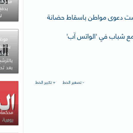
محكمة 
بدفع 
رفضت دعوى مواطن باسقاط حضانة
ل
 مع شباب في 'الواتس آب'
موظف
يناشد
دمجها
بالترشح
بعد تح
- تصغير الخط
+ تكبير الخط
محكمة ا