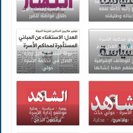
الاسرة تلزم مواطنا
راتبه كاملا نفقة
محكمة الاسرة رفضت دعوى
ابنائه وطليقته
طلاق مواطنة للضرر
و محكمة الأسرة
ون وزير العدل عدم
 بالإدارات الأخرى
جولة تفقدية لوكيل وزارة
 للوظائف الإشرافية
العدل في محكمة الأسرة
ملهم ضغط إنشائها
حولي
لأسرة - حولي حدّث
موظفو إدارة الأسرة
ولا حرج
يرفضون الدمج