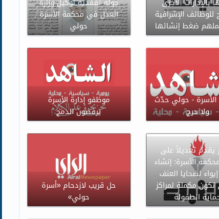
 بالإدارات الأخرى
جولة تفقدية لوكيل وزارة
 للوظائف الإشرافية
العدل في محكمة الأسرة
ملهم ضغط إنشائها
حولي
لأسرة - حولي حدّث
موظفو إدارة الأسرة
ولا حرج
يرفضون الدمج
يقدم تعديلاً على
حكمة الأسرة: إنشاء
إيواء لضحايا العنف
 تكون مكملة لمراكز
حل قريب لازدحام «أسرة
ماية الطفولة
حولي»