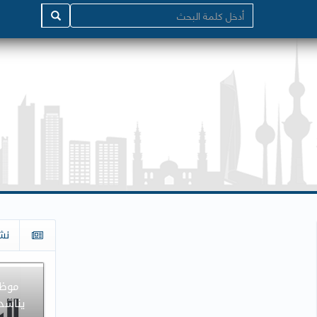
نش
موظف
يناشد