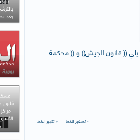
دمجها
بالترشح
بعد تح
يلي (( قانون الجيش)) و (( محكمة
محكمة ا
عسكر 
قانون م
مراكز 
الأسري
- تصغير الخط
+ تكبير الخط
ح