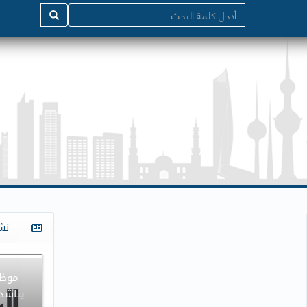
نش
موظف
يناشد