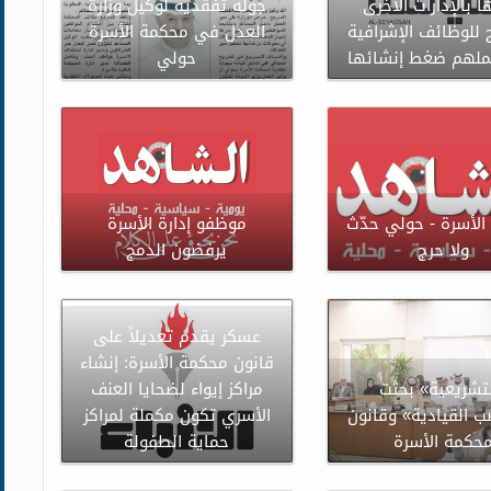
 بالإدارات الأخرى
جولة تفقدية لوكيل وزارة
 للوظائف الإشرافية
العدل في محكمة الأسرة
ملهم ضغط إنشائها
حولي
لأسرة - حولي حدّث
موظفو إدارة الأسرة
ولا حرج
يرفضون الدمج
عسكر يقدم تعديلاً على
قانون محكمة الأسرة: إنشاء
تشريعية» بحثت
مراكز إيواء لضحايا العنف
ب القيادية» وقانون
الأسري تكون مكملة لمراكز
حكمة الأسرة
حماية الطفولة