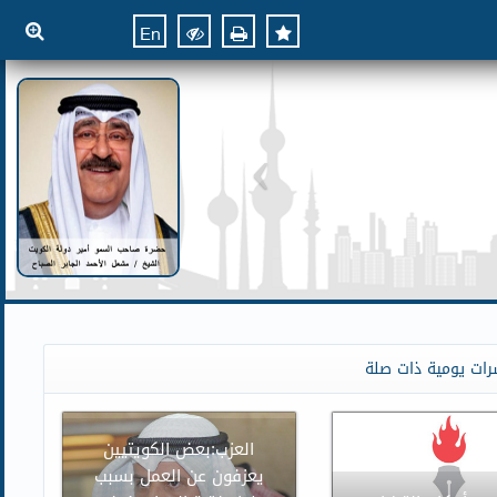
En
رات يومية ذات صلة
العزب:بعض الكويتيين
يعزفون عن العمل بسبب