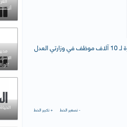
العر
أنصفتن
جريدة السياسة : مكافآت الممتازة لـ 10 آلاف موظف في وزارتي العدل
مدير 
الاسري
'الو ا
الحياة
- تصغير الخط
+ تكبير الخط