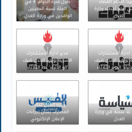
بيد: أحكام القضاء
طول فترة الدوام، 4 في
ي أمام أخطاء وزارة
المئة نسبة المعينين
العدل
الوافدين في وزارة العدل.
ادارة الاستشارات
مدير ادارة الاستشارات
ة بوزارة العدل ضيف
الاسرية بوزارة العدل ضيف
لانباء' اليوم الثلاثاء
'الو الانباء' غدا الثلاثاء
وزارة العدل تخاطب
 بلا سمنة في وزارة
المصارف بشأن إجراءات
العدل
الإعلان الإلكتروني