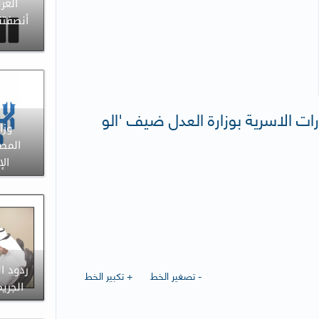
العر
أنصفتن
ارات الاسرية بوزارة العدل ضيف 'الو
وزا
المص
الإ
ردود ا
- تصغير الخط
+ تكبير الخط
الجري