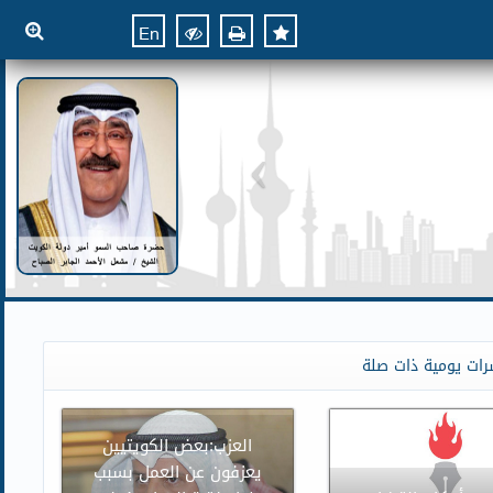
En
رات يومية ذات صلة
العزب:بعض الكويتيين
يعزفون عن العمل بسبب