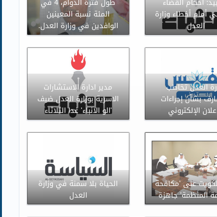
بيد: أحكام القضاء
طول فترة الدوام، 4 في
ي أمام أخطاء وزارة
المئة نسبة المعينين
العدل
الوافدين في وزارة العدل.
رة العدل تخاطب
مدير ادارة الاستشارات
ارف بشأن إجراءات
الاسرية بوزارة العدل ضيف
علان الإلكتروني
'الو الانباء' غدا الثلاثاء
لكويت على 'مكافحة
الحياة بلا سمنة في وزارة
مة المنظمة' جاهزة
العدل