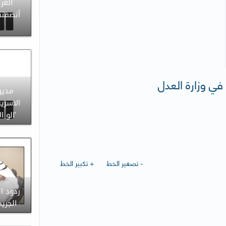
العر
أنصفتن
في وزارة العدل
مدير 
الاسري
'الو ا
- تصغير الخط
+ تكبير الخط
ردود ا
الجري