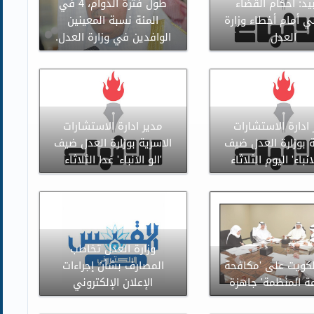
بيد: أحكام القضاء
طول فترة الدوام، 4 في
ي أمام أخطاء وزارة
المئة نسبة المعينين
العدل
الوافدين في وزارة العدل.
ادارة الاستشارات
مدير ادارة الاستشارات
ة بوزارة العدل ضيف
الاسرية بوزارة العدل ضيف
لانباء' اليوم الثلاثاء
'الو الانباء' غدا الثلاثاء
وزارة العدل تخاطب
لكويت على 'مكافحة
المصارف بشأن إجراءات
مة المنظمة' جاهزة
الإعلان الإلكتروني