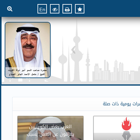
En
رات يومية ذات صلة
العزب:بعض الكويتيين
يعزفون عن العمل بسبب