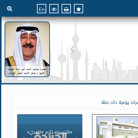
En
رات يومية ذات صلة
«التمييز» تلزم «العدل»