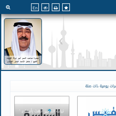
En
رات يومية ذات صلة
نيابة التمييز أنهت رأيها بـ '