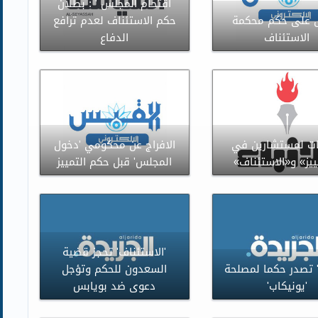
اقتحام المجلس ' : بطلان
 على حكم محكمة
حكم الاستئناف لعدم ترافع
الاستئناف
الدفاع
ات لمستشارين في
الافراج عن محكومي 'دخول
ييز» و«الاستئناف»
المجلس' قبل حكم التمييز
'الاستئناف' تحجز قضية
ز' تصدر حكما لمصلحة
السعدون للحكم وتؤجل
'يونيكاب'
دعوى ضد بويابس