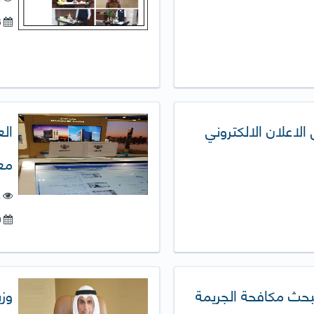
26-يونيو-2018
الاعلان الالكتروني
ال
معر
ع
10-أكتوبر-2017
بحث مكافحة الجريمة
وزي