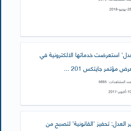
عدل' استعرضت خدماتها الالكترونية في
ض مؤتمر جايتكس 201 ...
دد المشاهدات : 5665
ر العدل: تحفيز 'القانونية' لتصبح من