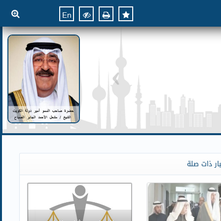
En
ار ذات صلة