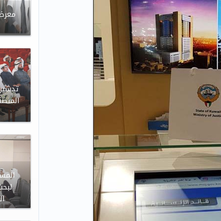
معرض 
​تدشين
المنصة
المس
لبحث
ال