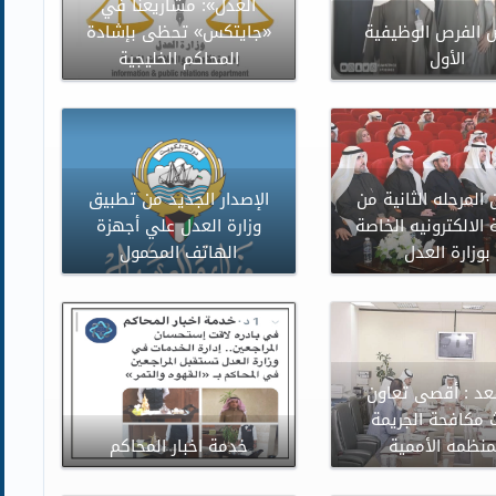
العدل»: مشاريعنا في
الفرص الوظيفية
«جايتكس» تحظى بإشادة
الأول
المحاكم الخليجية
 المرحله الثانية من
الإصدار الجديد من تطبيق
 الالكترونيه الخاصة
وزارة العدل علي أجهزة
بوزارة العدل
الهاتف المحمول
عد : أقصى تعاون
 مكافحة الجريمة
منظمه الأممية
خدمة اخبار المحاكم