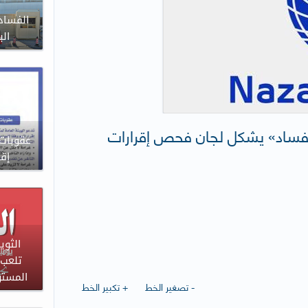
الب
لفساد» يشكل لجان فحص إقرارات
عقوبات 
إقر
الثوي
تلعب 
المستو
- تصغير الخط
+ تكبير الخط