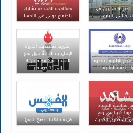
الفساد تحيل 6 مديرين في
«مكافحة الفساد» تشارك
لدية الى النيابة
باجتماع دولي في النمسا
الكويت تستضيف الدورة
الإقليمية الثالثة حول منع
عدم الالتزام بتقديم
الفساد ومكافحته من 9
ار الذمة المالية
إلى 14 ديسمبر
مر مكافحة الفساد
دورا كبيرا في رفع
ى الحضاري للكويت
هيئة نزاهتنا.. {صحّ النوم}!