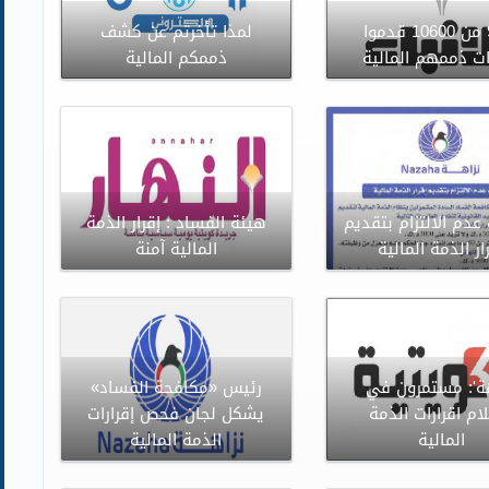
98% من 10600 قدموا
لمذا تأخرتم عن كشف
ات ذممهم المالية
ذممكم المالية
عدم الالتزام بتقديم
هيئة الفساد : إقرار الذمة
ار الذمة المالية
المالية آمنة
هة': مستمرون في
رئيس «مكافحة الفساد»
ام اقرارات الذمة
يشكل لجان فحص إقرارات
المالية
الذمة المالية