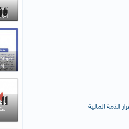
إقرار
عقوبات 
إقر
'نزا
ار الذمة المالية
استل