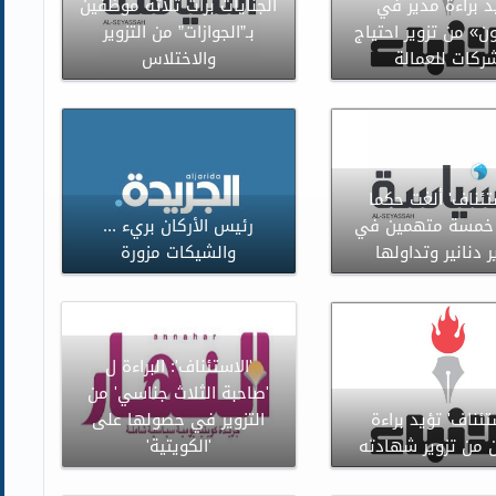
د براءة مدير في
الجنايات برأت ثلاثة موظفين
ن» من تزوير احتياج
بـ”الجوازات” من التزوير
ركات للعمالة
والاختلاس
تئناف' ألغت حكما
خمسة متهمين في
رئيس الأركان بريء ...
ر دنانير وتداولها
والشيكات مزورة
'الاستئناف': البراءة ل
'صاحبة الثلاث جناسي' من
تئناف' تؤيد براءة
التزوير في حصولها على
 من تزوير شهادته
'الكويتية'