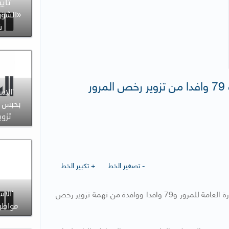
تأيي
«الشؤو
ش
ر
'الاس
بحبس 
تزوي
- تصغير الخط
+ تكبير الخط
​قضت محكمة الجنايات أمس ببراءة مواطنتين موظفتين في الادارة العامة للمرور و79 وافدا ووافدة من تهمة تزوير رخص
'الاس
مواطن