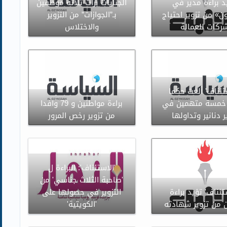
د براءة مدير في
الجنايات برأت ثلاثة موظفين
ن» من تزوير احتياج
بـ”الجوازات” من التزوير
ركات للعمالة
والاختلاس
تئناف' ألغت حكما
خمسة متهمين في
براءة مواطنين و 79 وافدا
ر دنانير وتداولها
من تزوير رخص المرور
'الاستئناف': البراءة ل
'صاحبة الثلاث جناسي' من
تئناف' تؤيد براءة
التزوير في حصولها على
 من تزوير شهادته
'الكويتية'