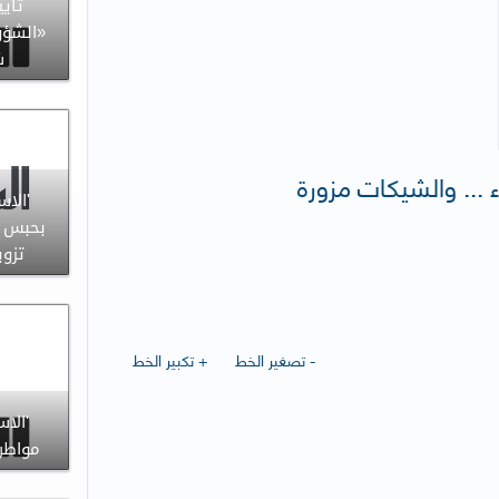
تأيي
«الشؤو
ش
ء ... والشيكات مزورة
'الاس
بحبس 
تزوي
- تصغير الخط
+ تكبير الخط
'الاس
مواطن