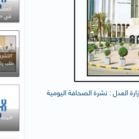
العفا
في «ال
'التشري
طلب رفع
زارة العدل : نشرة الصحافة اليومية
النيابة