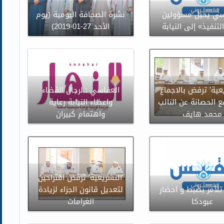
سي يحيل مسؤولين
نشرة الصحافة اليومية (يوم
تنفيذ» إلى النيابة
الأحد 27-01-2019)
عية' ترفض بالاجماع
العفاسي : لرجال القضاء
 الحصانة عن النائب
واعضاء النيابة رعاية
محمد هايف
واهتمام كبيران
'التشريعية' ترفض اقتراحين
 تلأمر بضبط و احضار
لتعديل قانون الجزاء لزيادة
عبودكا
الغرامات