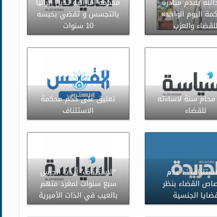
الله يقدم مبادرة
محكمة إماراتية تدين إيرانيا
مة اليوم الواحد»
بالتجسس و تقضي بحبسه
لقضاء والعزب
10 سنوات
حام سنة لاساءته
تعليق على حكم محكمة
للقضاء
الاستئناف
لاستئناف ' : عدم
“الاستئناف” أيدت الحبس
اص القضاء بنظر
سبع سنوات لمغرد متهم
ضايا الجنسية
بالعيب في الذات الأميرية