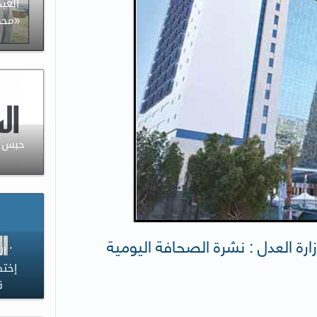
العبد
«محك
ل
حبس م
زارة العدل : نشرة الصحافة اليومية
' ا
إختص
ق