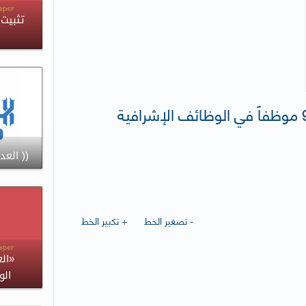
(( العدل))
- تصغير الخط
+ تكبير الخط
«ال
الو