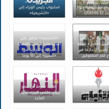
صحافة اليومية (يوم
استجواب رئيس الوزراء إلى
1-01-2019)
«التشريعية»
: مكرمة من رئيس
«التشريعية» توافق على
 لابنة «العدل» شيخة
تمديد فترة الطعن بالقضايا
تقديراً لإنجازها في
المدنية والتجارية في
اع قلم المكفوفين
«التمييز» إلى 60 يوما
العزب: مكرمة من سمو
ريعية ' تقر تعديل '
رئيس مجلس الوزراء لشيخة
رئي والمسموع '
الماجد