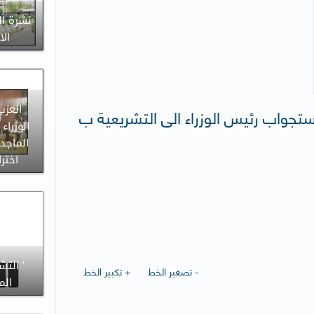
نشرة ال
الاحد 3
العزب
تجواب رئيس الوزراء الى التشريعية ب
الوزراء
الماجد 
اختر
' التش
- تصغير الخط
+ تكبير الخط
الم