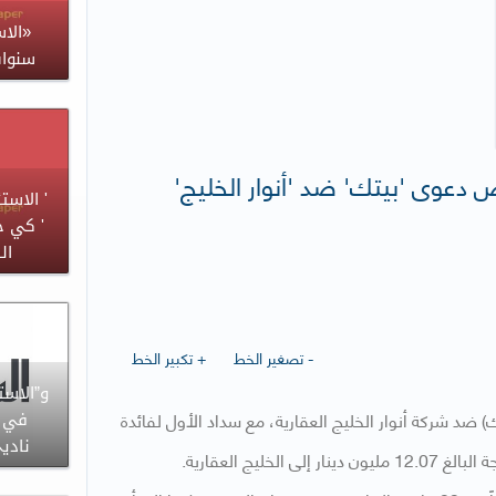
سنوات
 دعوى 'بيتك' ضد 'أنوار الخليج'
' الاس
' كي ج
الش
- تصغير الخط
+ تكبير الخط
و”الاست
د شركة أنوار الخليج العقارية، مع سداد الأول لفائدة
في ا
نادي