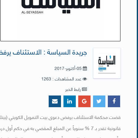
جريدة السياسة : الاستئناف يرفض
05-أكتوبر-2017
عدد المشاهدات : 1263
رابط الخبر
​قضت محكمة الاستئناف برفض دعوى بيت التمويل الكويتي (بيتك) ض
قانونية تقدر بـ 7 % سنوياً عن المبلغ المقضي به في حكم أول درجة البالغ 12.07 مليون دينار إلى الخليج العقارية.