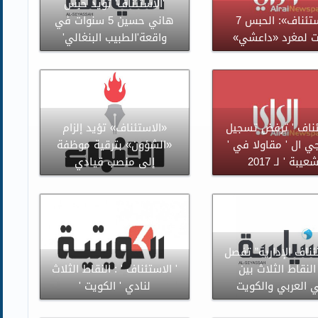
'الاستئناف' تؤيد حبس
«الاستئناف»: الحبس 7
هاني حسين 5 سنوات في
 لمغرد «داعشي»
واقعة'الطبيب البنغالي'
تئناف ' ترفض تسجيل
«الاستئناف» تؤيد إلزام
ي ال ' مقاولا في '
«الشؤون» بترقية موظفة
عيبة ' لـ 2017
إلى منصب قيادي
ئناف الإدارية” تفصل
لنقاط الثلاث بين
' الاستئناف ' : النقاط الثلاث
ي العربي والكويت
لنادي ' الكويت '