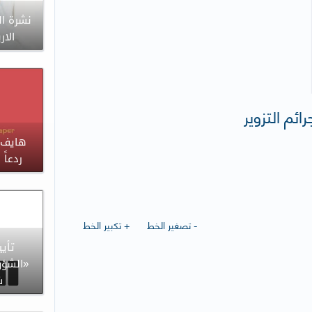
نشرة ال
الاربعاء 
رائم التزوير
هايف 
ردعاً 
- تصغير الخط
+ تكبير الخط
تأيي
«الشؤو
ش