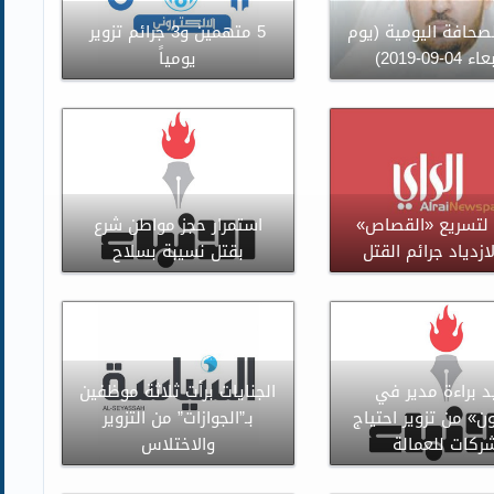
صحافة اليومية (يوم
5 متهمين و3 جرائم تزوير
04-09-2019)
يومياً
لتسريع «القصاص»
استمرار حجز مواطن شرع
لازدياد جرائم القتل
بقتل نسيبة بسلاح
د براءة مدير في
الجنايات برأت ثلاثة موظفين
ن» من تزوير احتياج
بـ”الجوازات” من التزوير
ركات للعمالة
والاختلاس