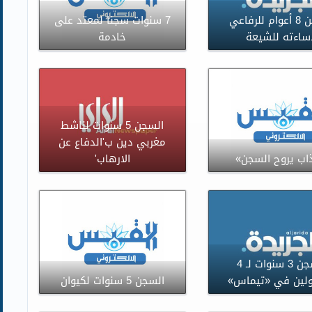
السجن 8 أعوام للرفاعي
7 سنوات سجنا لمعتد على
ساءته للشيعة
خادمة
السجن 5 سنوات لناشط
مغربي دين ب'الدفاع عن
اب يروح السجن»
الارهاب'
السجن 3 سنوات لـ 4
لين في «تيماس»
السجن 5 سنوات لكيوان