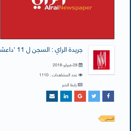
جريدة الراي : السجن ل 11 'داعشيا' في نواكشوط
28-فبراير-2018
عدد المشاهدات : 1110
رابط الخبر
السجن