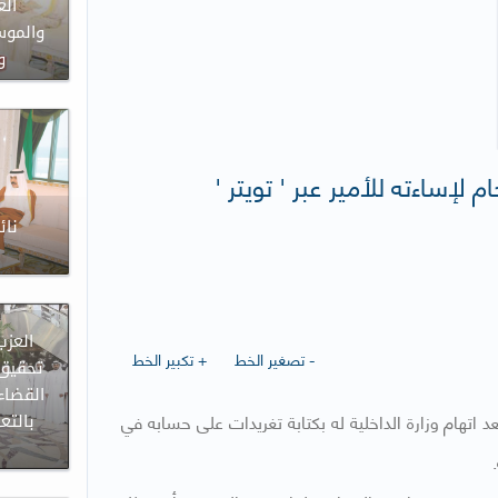
ال
والموس
و
لإساءته للأمير عبر ' تويتر '
نائ
العزب
- تصغير الخط
+ تكبير الخط
تحقيق
القضاء
 اتهام وزارة الداخلية له بكتابة تغريدات على حسابه في
بالتع