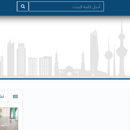
نش
نائب 