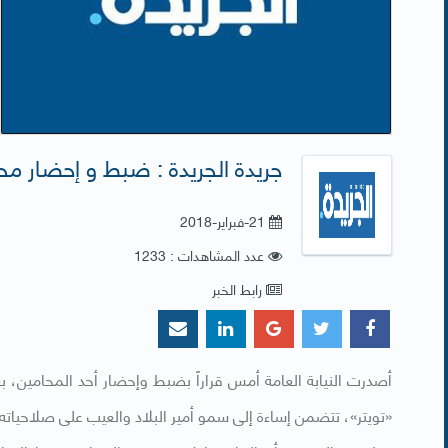
جريدة الجريدة : ضبط و إحضار محام 
21-فبراير-2018
عدد المشاهدات : 1233
رابط الخبر
أصدرت النيابة العامة أمس قراراً بضبط وإحضار أحد المحامين، بعد
«تويتر»، تتضمن إساءة إلى سمو أمير البلاد والعيب على صلاحياته.