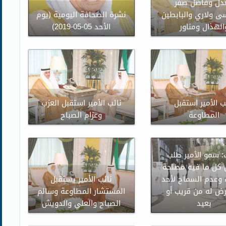
عدل وفاضل صفر
ى ولاري والبابطين
نشرة الصحافة اليومية (يوم
الهذال ومناور
الأحد 05-05-2019)
ب الأمير استقبل
نائب الأمير استقبل العزب
المطاوعة
وعزام الصباح
: سمو الأمير طلب
 كل ما فيه مصلحة
 وعدم السماح لأحد
نائب الأمير يستقبل
رض له من قريب أو
المستشار المطاوعة وسالم
بعيد
الصباح والعلي والدويش