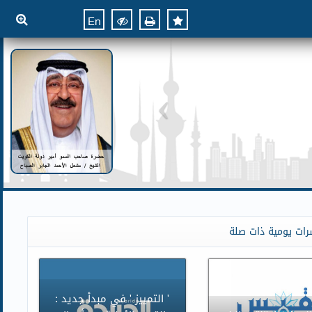
En
رات يومية ذات صلة
' التمييز ' في مبدأ جديد :