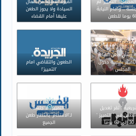
لمجلس': 'التمييز' لم
القيود الأمنية من أعمال
سة .. وامام النيابة
السيادة ولا يجوز الطعن
وما للطعن
عليها أمام القضاء
 بشأن طعن النيابة
لتمييز بقضية دخول
الطعون والتقاضي امام
المجلس
'التمييز'!
شريعية ' تقر تعديل
'التمييز': لا جلسة
لطعن في ' التمييز '
لـ'الاقتحام' بانتظار طعن
يوما
الجميع