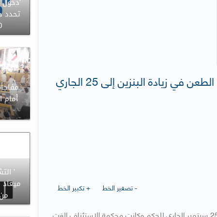
'دخول ا
تحدد جل
60 ي
جريدة السياسة : “التمييز” حجزت الطعن في زيادة البنزين إلى 25 الجاري
مفاجأة
أمام ا
' الت
ميعاد ا
- تصغير الخط
+ تكبير الخط
من 30 إلى 60 
​قررت محكمة التمييز أمس حجز الطعن في الغاء زيادة البنزين الى 25 سبتمبر الجاري للحكم وكانت محكمة الاستئناف الغت