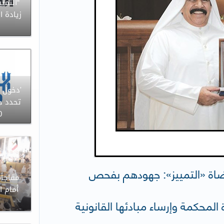
“التمي
'دخول ا
تحدد جل
60 ي
بقضاة «التمييز»: جهودهم بفحص
مفاجأة
أمام ا
محكمة وإرساء مبادئها القانونية