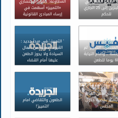
يز” حجزت الطعن في
المطاوعة: جهود مستشاري
زيادة البنزين إلى 25 الجاري
«التمييز» أسهمت في
للحكم
إرساء المبادئ القانونية
' التمييز ' في مبدأ جديد :
لمجلس': 'التمييز' لم
القيود الأمنية من أعمال
سة .. وامام النيابة
السيادة ولا يجوز الطعن
وما للطعن
عليها أمام القضاء
 بشأن طعن النيابة
لتمييز بقضية دخول
الطعون والتقاضي امام
المجلس
'التمييز'!