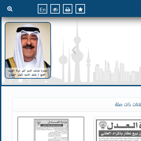
En
انات ذات صلة