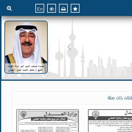
En
انات ذات صلة