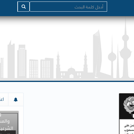
إعلان م
اعل
جميع د
و
والمس
الشرعية