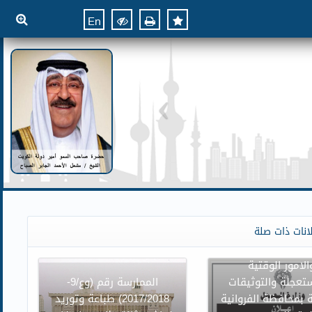
En
ن وزارة العدل بنقل
انات ذات صلة
وائر محكمة الاسرة
الامور الوقتية
تعجلة والتوثيقات
الممارسة رقم (وع/9-
 بمحافظة الفروانية
2017/2018) طباعة وتوريد