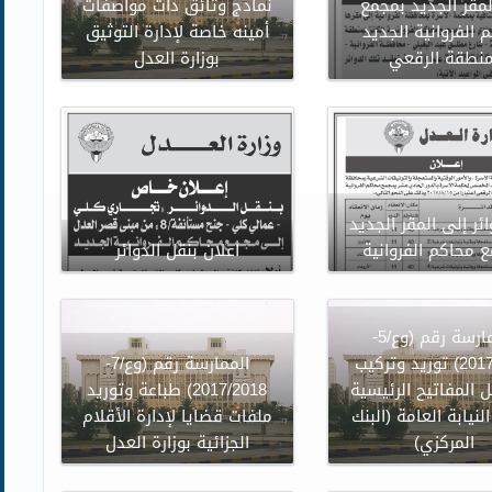
لمقر الجديد بمجمع
نماذج وثائق ذات مواصفات
 الفروانية الجديد
أمينه خاصة لإدارة التوثيق
منطقة الرقعي
بوزارة العدل
ئر إلى المقر الجديد
 محاكم الفروانية
اعلان بنقل الدوائر
الممارسة رقم (وع/5-
2017/2018) توريد وتركيب
الممارسة رقم (وع/7-
 المفاتيح الرئيسية
2017/2018) طباعة وتوريد
لنيابة العامة (البنك
ملفات قضايا لإدارة الأقلام
المركزي)
الجزائية بوزارة العدل