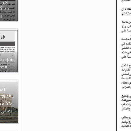
الى ا
محاكم
ب
نقل دوا
بمجمع
وتشغيل
لمبنى ا