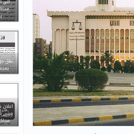
الى ا
محاكم
ب
نقل دوا
بمجمع
اعلان خ
مبنى ق
محاكم