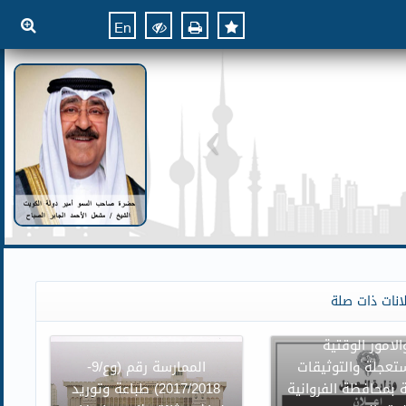
En
ن وزارة العدل بنقل
انات ذات صلة
وائر محكمة الاسرة
الامور الوقتية
تعجلة والتوثيقات
الممارسة رقم (وع/9-
 بمحافظة الفروانية
2017/2018) طباعة وتوريد