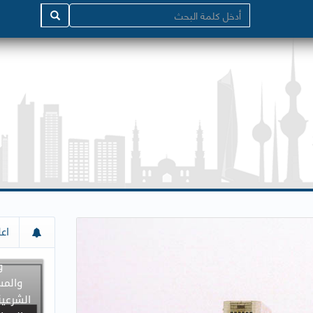
إعلان م
اعل
جميع د
و
والمس
الشرعية