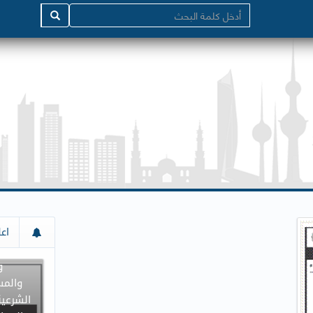
إعلان م
اعل
جميع د
و
والمس
الشرعية