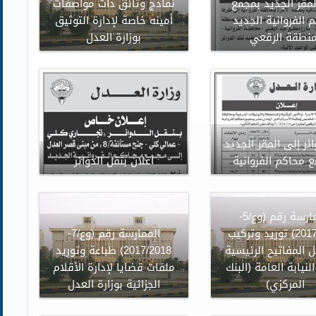
لمقر الجديد بمجمع
نماذج وثائق ذات مواصفات
 الفروانية الجديد
أمينه خاصة لإدارة التوثيق
منطقة الرقعي
بوزارة العدل
ئر إلى المقر الجديد
 محاكم الفروانية
اعلان بنقل الدوائر
الممارسة رقم (وع/5-
2017/2018) توريد وتركيب
الممارسة رقم (وع/7-
 المفاتيح الرئيسية
2017/2018) طباعة وتوريد
لنيابة العامة (البنك
ملفات قضايا لإدارة الأقلام
المركزي)
الجزائية بوزارة العدل