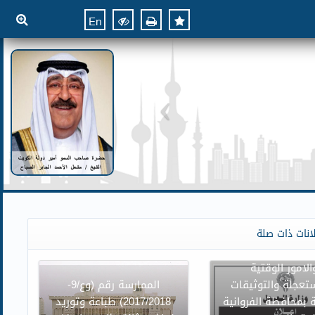
En
ن وزارة العدل بنقل
انات ذات صلة
وائر محكمة الاسرة
الامور الوقتية
تعجلة والتوثيقات
الممارسة رقم (وع/9-
 بمحافظة الفروانية
2017/2018) طباعة وتوريد