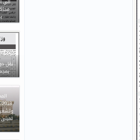
الى ا
محاكم
ب
نقل دوا
بمجمع
وتشغيل
لمبنى ا