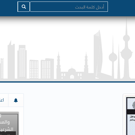
إعلان م
اعل
جميع د
و
والمس
الشرعية