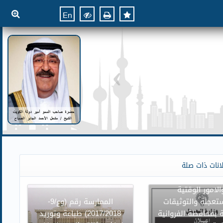
En
ن وزارة العدل بنقل
انات ذات صلة
وائر محكمة الاسرة
الامور الوقتية
تعجلة والتوثيقات
الممارسة رقم (وع/9-
 بمحافظة الفروانية
2017/2018) طباعة وتوريد