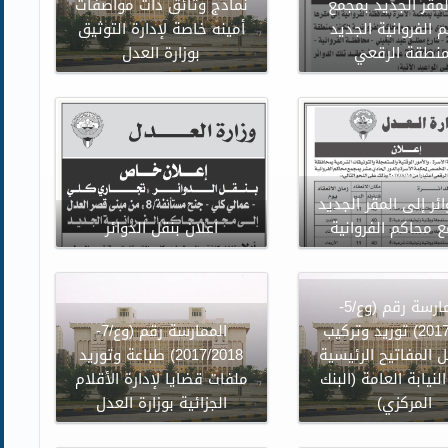
لمقر الجديد بمجمع
نماذج وثائق ذات مواصفات
 الفروانية الجديد
أمينه خاصة لإدارة التوثيق
منطقة الرقعي
بوزارة العدل
ئر إلى المقر الجديد
 محاكم الفروانية
اعلان بنقل الدوائر
الممارسة رقم (وع/5-
2017/2018) توريد وتركيب
الممارسة رقم (وع/7-
 المفاتيح الرئيسية
2017/2018) طباعة وتوريد
لنيابة العامة (البنك
ملفات قضايا لإدارة الأقلام
المركزي)
الجزائية بوزارة العدل