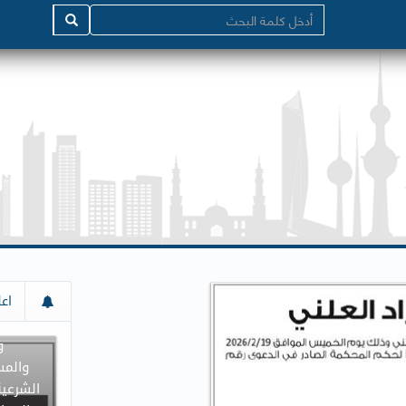
إعلان م
اعل
جميع د
و
والمس
الشرعية