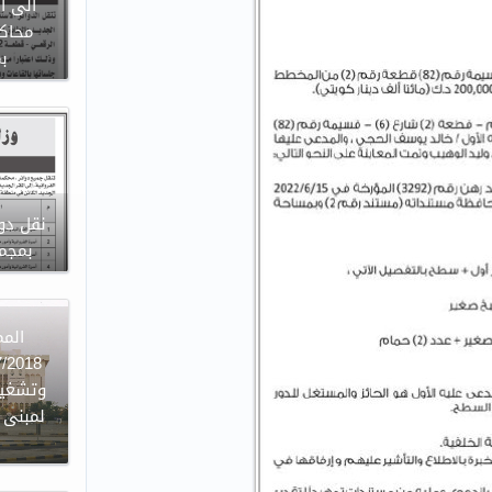
الى ا
محاكم
ب
نقل دوا
بمجمع
وتشغيل
لمبنى ا