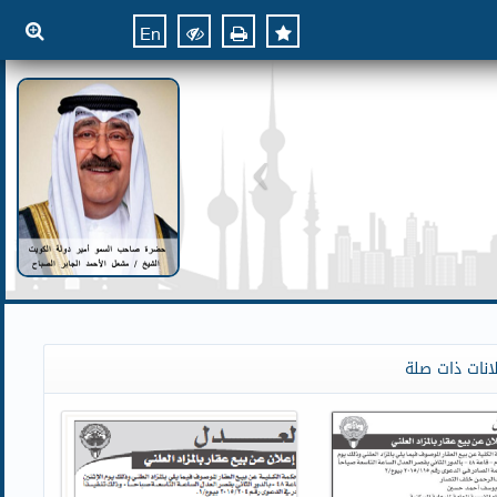
En
انات ذات صلة