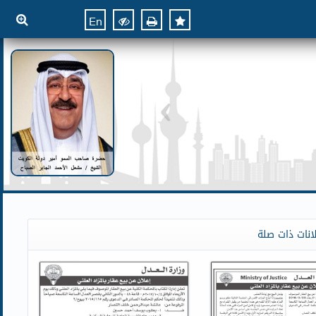
En
انات ذات صلة