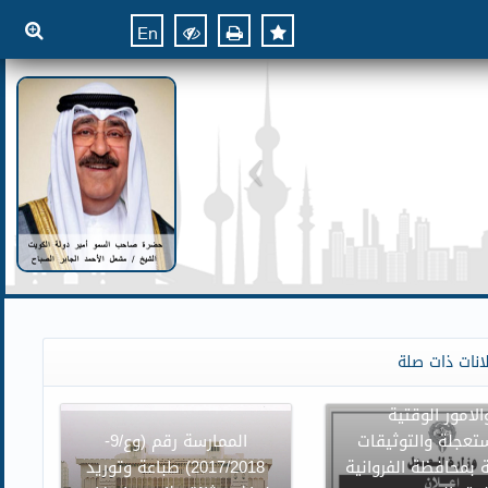
En
ن وزارة العدل بنقل
انات ذات صلة
وائر محكمة الاسرة
الامور الوقتية
تعجلة والتوثيقات
الممارسة رقم (وع/9-
 بمحافظة الفروانية
2017/2018) طباعة وتوريد