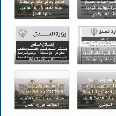
لمقر الجديد بمجمع
نماذج وثائق ذات مواصفات
 الفروانية الجديد
أمينه خاصة لإدارة التوثيق
منطقة الرقعي
بوزارة العدل
ئر إلى المقر الجديد
 محاكم الفروانية
اعلان بنقل الدوائر
الممارسة رقم (وع/5-
2017/2018) توريد وتركيب
الممارسة رقم (وع/7-
 المفاتيح الرئيسية
2017/2018) طباعة وتوريد
لنيابة العامة (البنك
ملفات قضايا لإدارة الأقلام
المركزي)
الجزائية بوزارة العدل