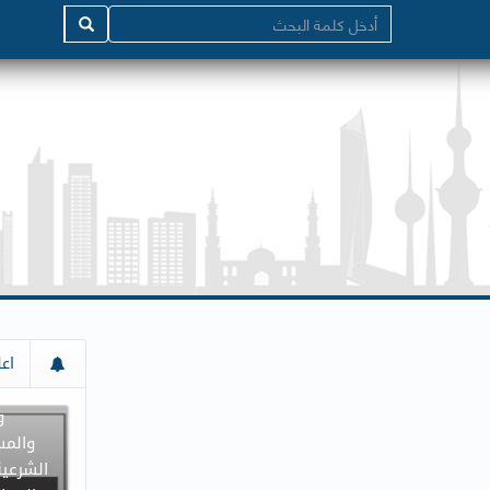
إعلان م
اعل
جميع د
و
والمس
الشرعية