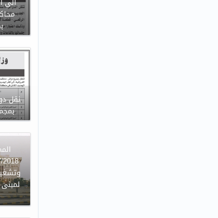
الى ا
محاكم
ب
نقل دوا
بمجمع
وتشغيل
لمبنى ا