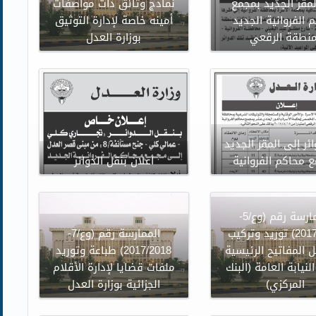
لمقر الجديد بمجمع
نماذج وثائق ذات مواصفات
 الفروانية الجديد
أمينه خاصة لإدارة التوثيق
منطقة الرقعي
بوزارة العدل
ئر إلى المقر الجديد
 محاكم الفروانية
اعلان بنقل الدوائر
الممارسة رقم (وع/5-
2017/2018) توريد وتركيب
الممارسة رقم (وع/7-
 المفاتيح الرئيسية
2017/2018) طباعة وتوريد
لنيابة العامة (البنك
ملفات قضايا لإدارة الأقلام
المركزي)
الجزائية بوزارة العدل