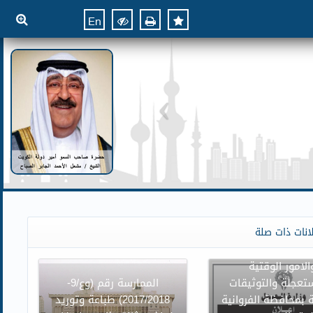
En
ن وزارة العدل بنقل
انات ذات صلة
وائر محكمة الاسرة
الامور الوقتية
تعجلة والتوثيقات
الممارسة رقم (وع/9-
 بمحافظة الفروانية
2017/2018) طباعة وتوريد