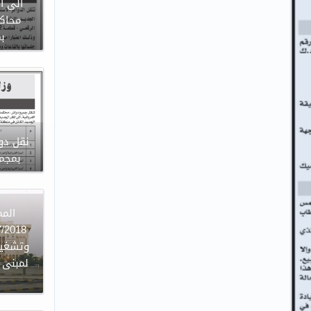
الى ا
محاكم
ب
نقل دوا
بمجمع
وتشغيل
لمبنى ا