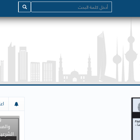
إعلان م
اعل
جميع د
و
والمس
الشرعية