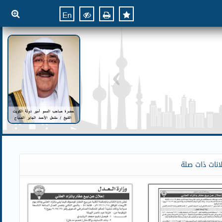
En
انات ذات صلة