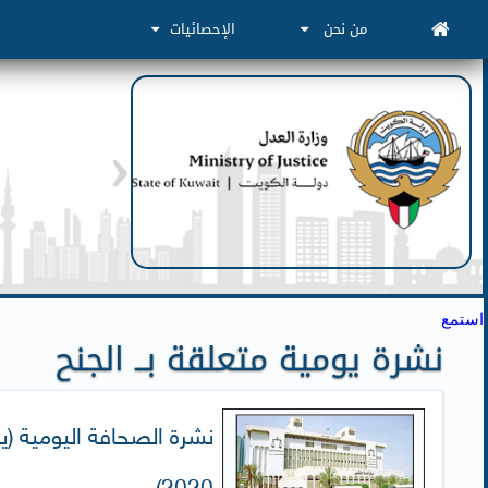
من نحن
الإحصائيات
استمع
نشرة يومية متعلقة بــ الجنح
2020)