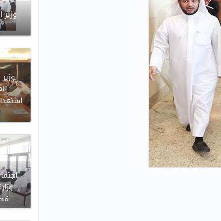
وزير ا
ا
وزير 
ال
استعداد
اجتماع
وزار
قطا