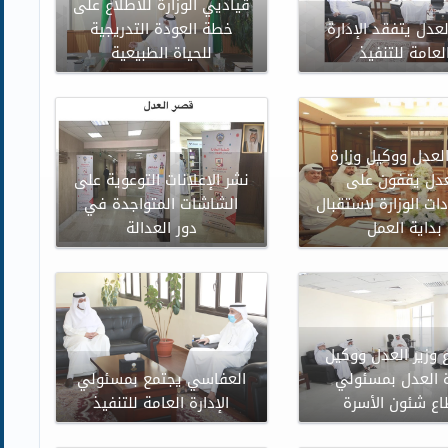
قياديي الوزارة للاطلاع على
لعدل يتفقد الإدارة
خطة العودة التدريجية
لعامة للتنفيذ
للحياة الطبيعية
العدل ووكيل وزارة
عدل يقفون على
نشر الإعلانات التوعوية على
ات الوزارة لاستقبال
الشاشات المتواجدة في
بداية العمل
دور العدالة
 وزير العدل ووكيل
ة العدل بمسئولي
العفاسي يجتمع بمسئولي
ع شئون الأسرة
الإدارة العامة للتنفيذ