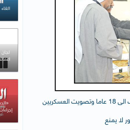
لجان 
جريدة الجريدة : خفض سن الناخب الى 18 عاما وتصويت العسكريين
«الد
إجراءات
ر لا يمنع