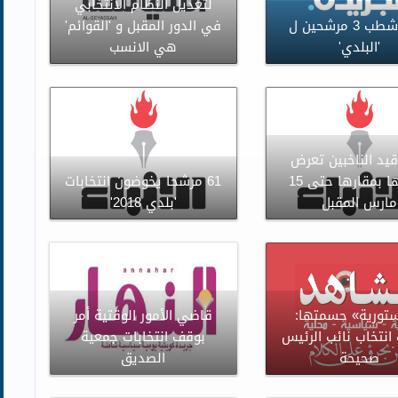
لتعديل النظام الانتخابي
الغاء شطب 3 مرشحين ل
في الدور المقبل و 'القوائم'
'البلدي'
هي الانسب
قيد الناخبين تعرض
اعمالها بمقارها حتى 15
61 مرشحا يخوضون انتخابات
مارس المقبل
'بلدي 2018'
ستورية» حسمتها:
قاضي الأمور الوقتية أمر
 انتخاب نائب الرئيس
بوقف انتخابات جمعية
صحيحة
الصديق