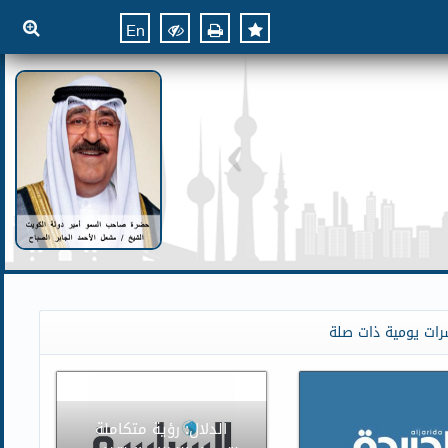
En
رات يومية ذات صلة
الدلال: رؤية متكاملة