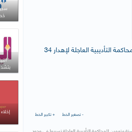
خطا
جريدة الأنباء : إحالة 6 متهمين للمحاكمة التأديبية العاجلة لإهدار 34
' الن
بتشدي
إخلاء 
- تصغير الخط
+ تكبير الخط
تة متهمين للمحاكمة التأديبية العاجلة تسببوا في وجود