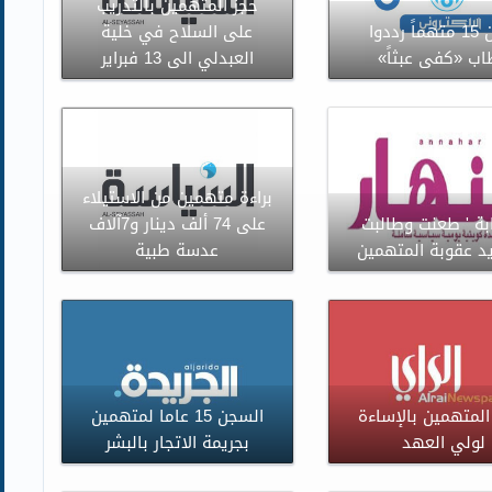
حجز المتهمين بالتدريب
سجن 15 متهماً رددوا
على السلاح في خلية
ب «كفى عبثاً»
العبدلي الى 13 فبراير
براءة متهمين من الاستيلاء
يابة ' طعنت وطالبت
على 74 ألف دينار و7آلاف
د عقوبة المتهمين
عدسة طبية
المتهمين بالإساءة
السجن 15 عاما لمتهمين
لولي العهد
بجريمة الاتجار بالبشر